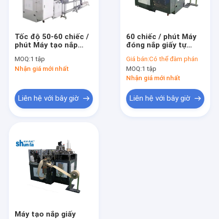
Tham quan nhà máy
Kiểm soát chất lượng
Tốc độ 50-60 chiếc /
60 chiếc / phút Máy
phút Máy tạo nắp
đóng nắp giấy tự
Liên hệ chúng tôi
giấy Kích thước nắp
động Điều khiển tốc
MOQ:
1 tập
Giá bán:
Có thể đàm phán
Đường kính 60mm
độ cao
Nhận giá mới nhất
MOQ:
1 tập
-125mm
Tin tức
Nhận giá mới nhất
Yêu cầu báo giá
Liên hệ với bây giờ
Liên hệ với bây giờ
News
Máy tự động Giấy Cup
Giấy Tea Cup Making Machine
Giấy Coffee Cup Making Machine
Máy tạo nắp giấy