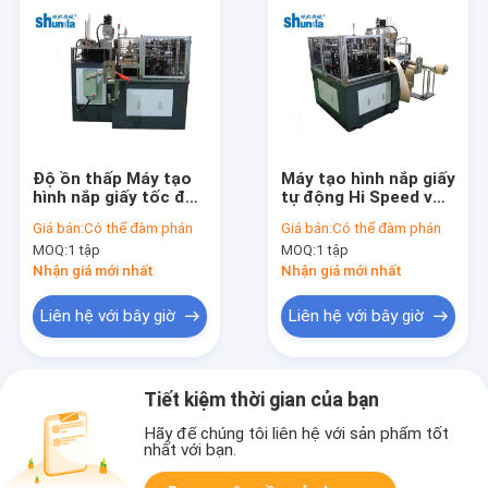
Độ ồn thấp Máy tạo
Máy tạo hình nắp giấy
hình nắp giấy tốc độ
tự động Hi Speed ​​với
cao tự động cho nắp
liên kết siêu âm
Giá bán:
Có thể đàm phán
Giá bán:
Có thể đàm phán
cốc kem
MOQ:
1 tập
MOQ:
1 tập
Nhận giá mới nhất
Nhận giá mới nhất
Liên hệ với bây giờ
Liên hệ với bây giờ
Tiết kiệm thời gian của bạn
Hãy để chúng tôi liên hệ với sản phẩm tốt
nhất với bạn.