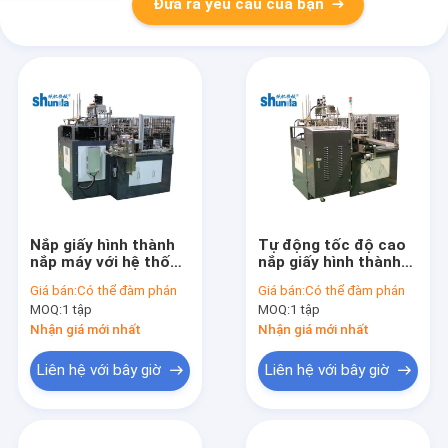
Đưa ra yêu cầu của bạn
Nắp giấy hình thành
Tự động tốc độ cao
nắp máy với hệ thống
nắp giấy hình thành
điều khiển PLC, thời
máy giấy làm cốc
Giá bán:
Có thể đàm phán
Giá bán:
Có thể đàm phán
gian dài
thủy tinh hình thành
MOQ:
1 tập
MOQ:
1 tập
nắp
Nhận giá mới nhất
Nhận giá mới nhất
Liên hệ với bây giờ
Liên hệ với bây giờ