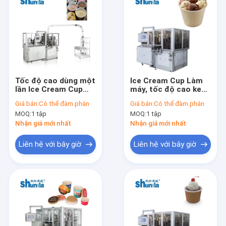
Tốc độ cao dùng một
Ice Cream Cup Làm
lần Ice Cream Cup
máy, tốc độ cao kem
Making Machine
cốc làm cho máy,
Giá bán:
Có thể đàm phán
Giá bán:
Có thể đàm phán
Đường dây Với PLC
automaticl và kiểm
MOQ:
1 tập
MOQ:
1 tập
điều khiển và hệ
soát kỹ thuật số
thống khí nóng
Nhận giá mới nhất
Nhận giá mới nhất
Liên hệ với bây giờ
Liên hệ với bây giờ
Nhà
Các sản phẩm
Về chúng tôi