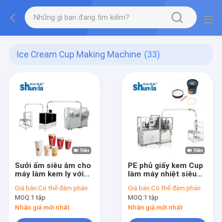
Ice Cream Cup Making Machine
(33)
Sưởi ấm siêu âm cho
PE phủ giấy kem Cup
máy làm kem ly với
làm máy nhiệt siêu
100-120 chiếc / phút
âm niêm phong với
Giá bán:
Có thể đàm phán
Giá bán:
Có thể đàm phán
nắp cốc
MOQ:
1 tập
MOQ:
1 tập
Nhận giá mới nhất
Nhận giá mới nhất