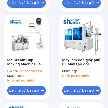
Liên hệ với bây giờ
Liên hệ với bây giờ
Ice Cream Cup
Máy làm cốc giấy phủ
Making Machine, làm
PE Máy tạo cốc
kem tự động cốc giấy
tường đôi đơn OEM
Giá bán:
Có thể đàm phán
MOQ:
1 tập
tốc độ máy cao kiểm
MOQ:
1 sset
Nhận giá mới nhất
soát kỹ thuật số
Nhận giá mới nhất
Liên hệ với bây giờ
Liên hệ với bây giờ