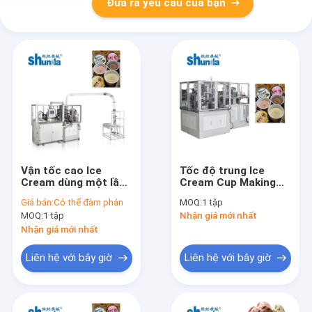
Đưa ra yêu cầu của bạn
Vận tốc cao Ice
Tốc độ trung Ice
Cream dùng một lần
Cream Cup Making
giấy Cup Making
Machine Hoàn toàn
Giá bán:
Có thể đàm phán
MOQ:
1 tập
Machine Với theo dõi
tự động siêu âm
MOQ:
1 tập
Nhận giá mới nhất
quang điện
Nhận giá mới nhất
Liên hệ với bây giờ
Liên hệ với bây giờ