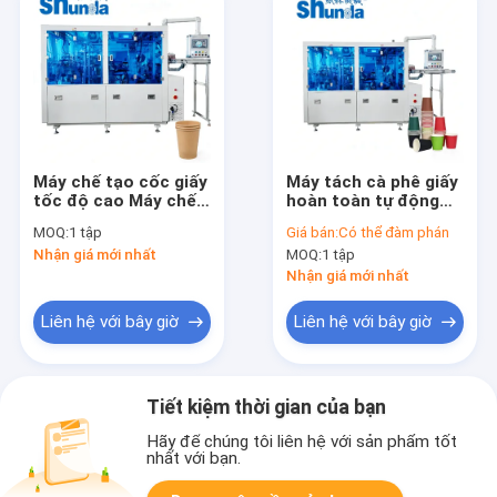
Máy chế tạo cốc giấy
Máy tách cà phê giấy
tốc độ cao Máy chế
hoàn toàn tự động
tạo cốc phủ PE tường
Máy tách giấy bán
MOQ:
1 tập
Giá bán:
Có thể đàm phán
kép
phục vụ hiệu suất
Nhận giá mới nhất
MOQ:
1 tập
cao
Nhận giá mới nhất
Liên hệ với bây giờ
Liên hệ với bây giờ
Tiết kiệm thời gian của bạn
Hãy để chúng tôi liên hệ với sản phẩm tốt
nhất với bạn.