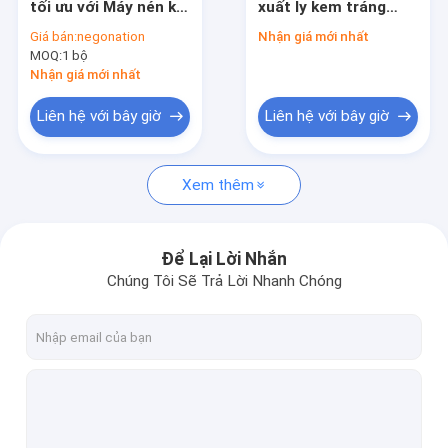
tối ưu với Máy nén khí
xuất ly kem tráng
Ice Cream Cup Making Machine
0.4 M³/Phút 0.5MPA
miệng sữa có độ bền
Giá bán:
negonation
Nhận giá mới nhất
Công tắc quang
cao
MOQ:
Máy cốc giấy tốc độ cao
1 bộ
Panasonic
Nhận giá mới nhất
Máy tạo nắp giấy
Liên hệ với bây giờ
Liên hệ với bây giờ
Máy định dạng ống giấy
Xem thêm
Giấy Bowl Making Machine
Máy Giấy Cup Sleeve
Để Lại Lời Nhắn
Máy Giấy Cup Thanh tra
Chúng Tôi Sẽ Trả Lời Nhanh Chóng
Giấy Cup Máy đóng gói
Dùng một lần giấy Cup Máy Làm
Giấy Cup Forming Machine