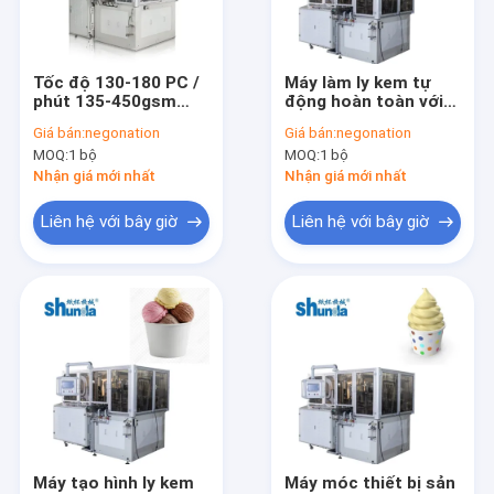
Tham quan nhà máy
Kiểm soát chất lượng
Tốc độ 130-180 PC /
Máy làm ly kem tự
phút 135-450gsm
động hoàn toàn với
Liên hệ chúng tôi
Máy làm ly kem giấy
công tắc quang
Giá bán:
negonation
Giá bán:
negonation
Panasonic
MOQ:
1 bộ
MOQ:
1 bộ
Tin tức
Nhận giá mới nhất
Nhận giá mới nhất
Yêu cầu báo giá
Liên hệ với bây giờ
Liên hệ với bây giờ
News
Máy tự động Giấy Cup
Giấy Tea Cup Making Machine
Giấy Coffee Cup Making Machine
Máy tạo hình ly kem
Máy móc thiết bị sản