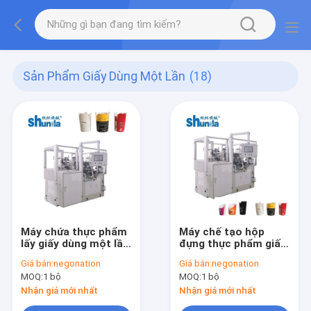
Sản Phẩm Giấy Dùng Một Lần
(18)
Máy chứa thực phẩm
Máy chế tạo hộp
lấy giấy dùng một lần
đựng thực phẩm giấy
thân thiện với môi
dùng một lần tự động
Giá bán:
negonation
Giá bán:
negonation
trường
70-80 PC / phút
MOQ:
1 bộ
MOQ:
1 bộ
Nhận giá mới nhất
Nhận giá mới nhất