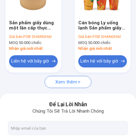
Tham quan nhà máy
Kiểm soát chất lượng
Sản phẩm giấy dùng
Cán bóng Ly uống
một lần cấp thực
lạnh Sản phẩm giấy
Liên hệ chúng tôi
phẩm cho món salad
dùng một lần Tường
Giá bán:
FOB SHANGHAI
Giá bán:
FOB SHANGHAI
mang đi PLA tráng
đơn
MOQ:
50.000 chiếc
MOQ:
50.000 chiếc
thân thiện với môi
Tin tức
trường
Nhận giá mới nhất
Nhận giá mới nhất
Yêu cầu báo giá
Liên hệ với bây giờ
Liên hệ với bây giờ
News
Xem thêm
Máy tự động Giấy Cup
Để Lại Lời Nhắn
Chúng Tôi Sẽ Trả Lời Nhanh Chóng
Giấy Tea Cup Making Machine
Giấy Coffee Cup Making Machine