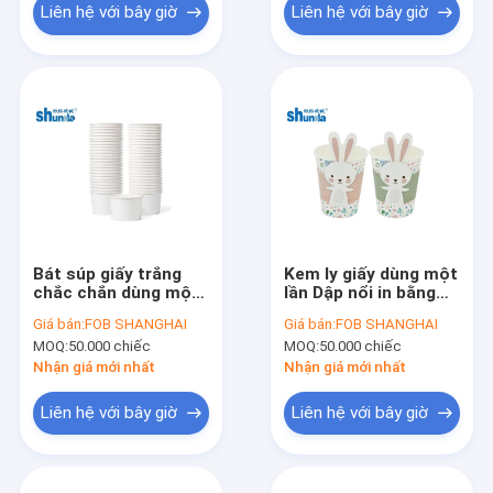
Liên hệ với bây giờ
Liên hệ với bây giờ
Bát súp giấy trắng
Kem ly giấy dùng một
chắc chắn dùng một
lần Dập nổi in bằng
lần có thể phân hủy
nắp đậy bằng giấy
Giá bán:
FOB SHANGHAI
Giá bán:
FOB SHANGHAI
sinh học dùng một
MOQ:
50.000 chiếc
MOQ:
50.000 chiếc
lần cho thức ăn nóng
lạnh
Nhận giá mới nhất
Nhận giá mới nhất
Liên hệ với bây giờ
Liên hệ với bây giờ