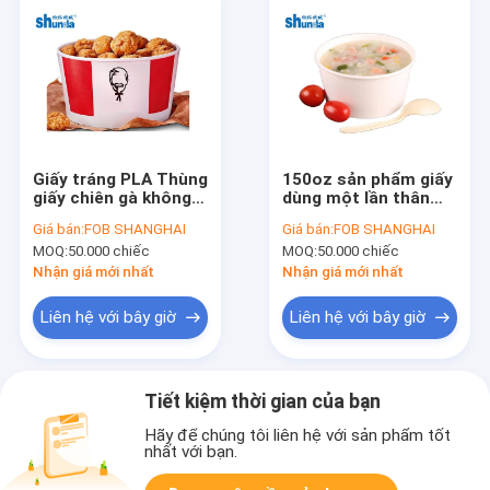
Giấy tráng PLA Thùng
150oz sản phẩm giấy
giấy chiên gà không
dùng một lần thân
thấm nước có nắp
thiện với môi trường
Giá bán:
FOB SHANGHAI
Giá bán:
FOB SHANGHAI
đậy
Kraft giấy súp salad
MOQ:
50.000 chiếc
MOQ:
50.000 chiếc
với nắp
Nhận giá mới nhất
Nhận giá mới nhất
Liên hệ với bây giờ
Liên hệ với bây giờ
Tiết kiệm thời gian của bạn
Hãy để chúng tôi liên hệ với sản phẩm tốt
nhất với bạn.