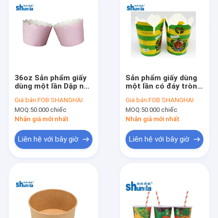
36oz Sản phẩm giấy
Sản phẩm giấy dùng
dùng một lần Dập nổi
một lần có đáy tròn
Lớp phủ PE cho món
In offset cho mì
Giá bán:
FOB SHANGHAI
Giá bán:
FOB SHANGHAI
kem Takeaway
MOQ:
50.000 chiếc
MOQ:
50.000 chiếc
Nhận giá mới nhất
Nhận giá mới nhất
Liên hệ với bây giờ
Liên hệ với bây giờ
Nhà
Các sản phẩm
Về chúng tôi