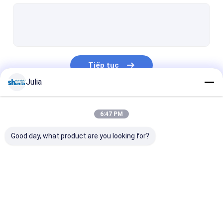
Ice Cream Cup Making Machine
Máy cốc giấy tốc độ cao
Máy tạo nắp giấy
Tiếp tục
Máy định dạng ống giấy
Julia
Giấy Bowl Making Machine
Danh Mục Của Chúng Tôi
6:47 PM
Máy Giấy Cup Sleeve
Good day, what product are you looking for?
Máy Giấy Cup Thanh tra
Giấy Cup Máy đóng gói
Dùng một lần giấy Cup Máy Làm
Máy tự động Giấy
Giấy Tea Cup Making
Giấy Coffee C
Giấy Cup Forming Machine
Cup
Machine
Making Machi