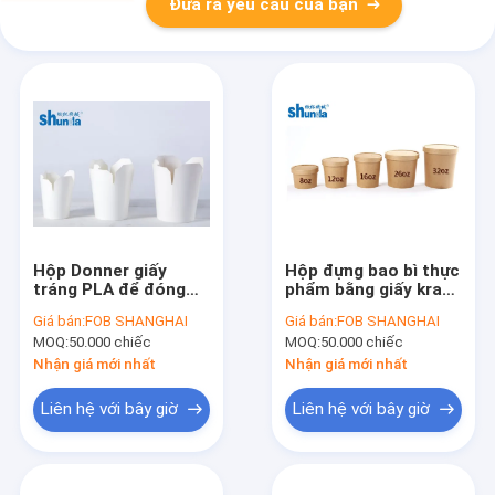
Đưa ra yêu cầu của bạn
Hộp Donner giấy
Hộp đựng bao bì thực
tráng PLA để đóng
phẩm bằng giấy kraft
gói mì với in mực
dùng một lần có nắp
Giá bán:
FOB SHANGHAI
Giá bán:
FOB SHANGHAI
Flexo
in Flexo
MOQ:
50.000 chiếc
MOQ:
50.000 chiếc
Nhận giá mới nhất
Nhận giá mới nhất
Liên hệ với bây giờ
Liên hệ với bây giờ