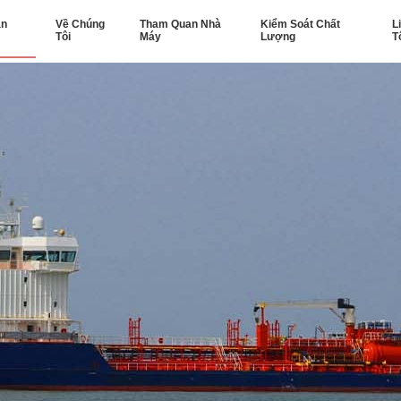
ản
Về Chúng
Tham Quan Nhà
Kiểm Soát Chất
L
Tôi
Máy
Lượng
T