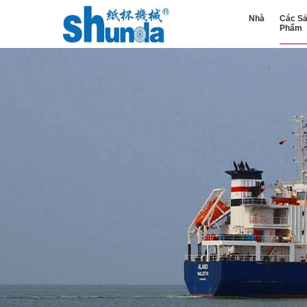
Nhà
Các S
Phẩm