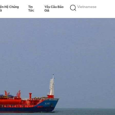
Vietnamese
iên Hệ Chúng
Tin
Yêu Cầu Báo
ôi
Tức
Giá