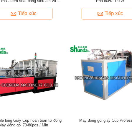
 PLC kiểm soát bằng siêu âm và hệ
Pha 60HZ 12kW
thống khí nóng
Tiếp xúc
Tiếp xúc
le lỏng Giấy Cup hoàn toàn tự động
Máy đóng gói giấy Cup Profess
Máy đóng gói 70-80pcs / Min