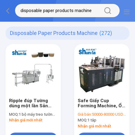
Disposable Paper Products Machine
(272)
Ripple đúp Tường
Safe Giấy Cup
dùng một lần Sản
Forming Machine, Ổn
phẩm giấy máy, giấy
định dùng một lần
MOQ:
1 bộ máy treo tường đôi
Giá bán:
50000-80000 USD/SET
tay áo Making
giấy Máy Sản phẩm
Nhận giá mới nhất
MOQ:
1 tập
Machine
Nhận giá mới nhất