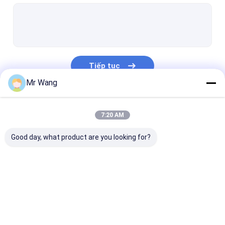
Ice Cream Cup Making Machine
Máy cốc giấy tốc độ cao
Máy tạo nắp giấy
Tiếp tục
Máy định dạng ống giấy
Mr Wang
Giấy Bowl Making Machine
Danh Mục Của Chúng Tôi
7:20 AM
Máy Giấy Cup Sleeve
Good day, what product are you looking for?
Máy Giấy Cup Thanh tra
Giấy Cup Máy đóng gói
Dùng một lần giấy Cup Máy Làm
Máy tự động Giấy
Giấy Tea Cup Making
Giấy Coffee C
Giấy Cup Forming Machine
Cup
Machine
Making Machi