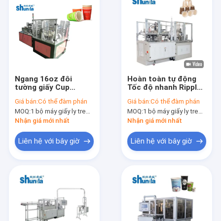
Ngang 16oz đôi
Hoàn toàn tự động
tường giấy Cup
Tốc độ nhanh Ripple
Machine, Ultrasonic
Double Wall Máy
Giá bán:
Có thể đàm phán
Giá bán:
Có thể đàm phán
Giấy Cup Làm Nhà
uống ly giấy nóng và
MOQ:
1 bộ máy giấy ly treo tường đôi
MOQ:
1 bộ máy giấy ly treo tường đôi
máy Giấy Cup tay
lạnh
máy
Nhận giá mới nhất
Nhận giá mới nhất
Liên hệ với bây giờ
Liên hệ với bây giờ
Nhà
Các sản phẩm
Về chúng tôi