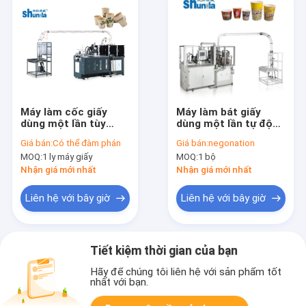
Máy làm cốc giấy
Máy làm bát giấy
dùng một lần tùy
dùng một lần tự động
chỉnh cho cốc kem
hoàn toàn có thể tùy
Giá bán:
Có thể đàm phán
Giá bán:
negonation
Trà và cốc cà phê với
chỉnh theo yêu cầu
MOQ:
1 ly máy giấy
MOQ:
1 bộ
PE / PLA tráng
của khách hàng
Nhận giá mới nhất
Nhận giá mới nhất
Liên hệ với bây giờ
Liên hệ với bây giờ
Tiết kiệm thời gian của bạn
Hãy để chúng tôi liên hệ với sản phẩm tốt
nhất với bạn.