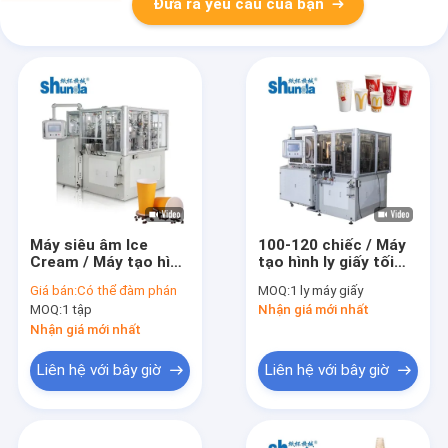
Đưa ra yêu cầu của bạn
Máy siêu âm Ice
100-120 chiếc / Máy
Cream / Máy tạo hình
tạo hình ly giấy tối
cốc giấy 4oz - Máy
thiểu và máy làm cốc
Giá bán:
Có thể đàm phán
MOQ:
1 ly máy giấy
làm cốc giấy 16oz để
giấy Hàn Quốc
MOQ:
1 tập
Nhận giá mới nhất
làm cốc dùng một lần
Nhận giá mới nhất
Liên hệ với bây giờ
Liên hệ với bây giờ