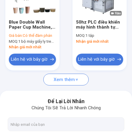
Tham quan nhà máy
Kiểm soát chất lượng
Blue Double Wall
50hz PLC điều khiển
Paper Cup Machine,
máy hình thành tự
Liên hệ chúng tôi
Máy sản xuất cốc
động cho giấy loại bỏ
Giá bán:
Có thể đàm phán
MOQ:
1 tập
giấy PLC Double Wall
ly kem và nắp
MOQ:
1 bộ máy giấy ly treo tường đôi
Nhận giá mới nhất
Paper Coffee Cup
Tin tức
Nhận giá mới nhất
Yêu cầu báo giá
Liên hệ với bây giờ
Liên hệ với bây giờ
News
Xem thêm
Máy tự động Giấy Cup
Để Lại Lời Nhắn
Chúng Tôi Sẽ Trả Lời Nhanh Chóng
Giấy Tea Cup Making Machine
Giấy Coffee Cup Making Machine