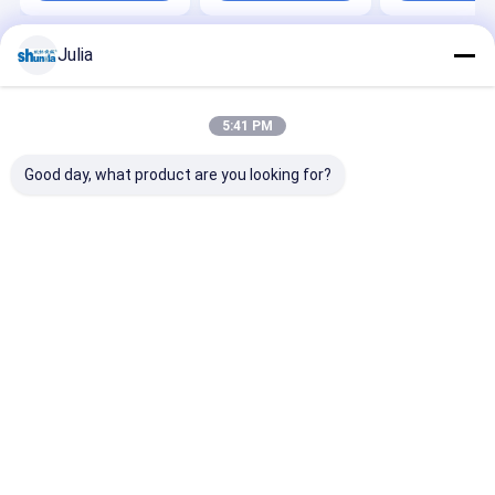
Julia
Nhà
Về chúng tôi
Desktop Site
Sơ đồ trang web
Chính sách bảo mật
Phẩm chất
Máy tự động Giấy Cup
Nhà máy trung quốc.Copyright ©
5:41 PM
2026 HAINING CHENGDA MACHINERY CO.LTD. All Rights Reserved.
Good day, what product are you looking for?
Nhà
Các sản phẩm
Về chúng tôi