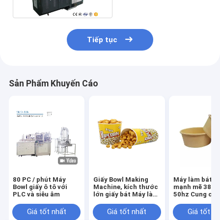
Tiếp tục
Sản Phẩm Khuyến Cáo
80 PC / phút Máy
Giấy Bowl Making
Máy làm bát g
Bowl giấy ô tô với
Machine, kích thước
mạnh mẽ 380v 
PLC và siêu âm
lớn giấy bát Máy làm
50hz Cung cấp
với PLC kỹ thuật số
Ultrasonic cấu
không khí nón
Giá tốt nhất
Giá tốt nhất
Giá tốt n