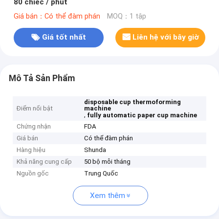
80 chiếc / phút
Giá bán：Có thể đàm phán
MOQ：1 tập
Giá tốt nhất
Liên hệ với bây giờ
Mô Tả Sản Phẩm
disposable cup thermoforming
Điểm nổi bật
machine
,
fully automatic paper cup machine
Chứng nhận
FDA
Giá bán
Có thể đàm phán
Hàng hiệu
Shunda
Khả năng cung cấp
50 bộ mỗi tháng
Nguồn gốc
Trung Quốc
Xem thêm