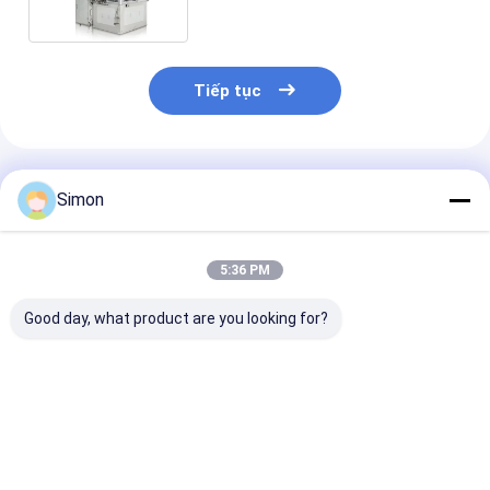
Tiếp tục
Sản Phẩm Khuyến Cáo
Simon
5:36 PM
Good day, what product are you looking for?
2020 Máy làm cốc
Máy tạo hình cốc
Giấy Tea Cup 
trà giấy tự động
giấy Shunda, cốc cà
Machine, tốc 
Shunda tốc độ cao
phê, tô kem, máy tốc
quy trình kiểm
100-145 chiếc / m
độ cao
kỹ thuật số ki
trà cốc giấy l
Giá tốt nhất
Giá tốt nhất
Giá tốt n