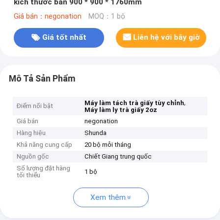
kích thước bàn 900 * 900 * 1760mm
Giá bán：negonation
MOQ：1 bộ
Giá tốt nhất
Liên hệ với bây giờ
Mô Tả Sản Phẩm
,
Máy làm tách trà giấy tùy chỉnh
Điểm nổi bật
Máy làm ly trà giấy 2oz
Giá bán
negonation
Hàng hiệu
Shunda
Khả năng cung cấp
20 bộ mỗi tháng
Nguồn gốc
Chiết Giang trung quốc
Số lượng đặt hàng
1 bộ
tối thiểu
Xem thêm